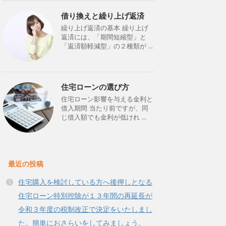
借り換えと繰り上げ返済
繰り上げ返済の基本 繰り上げ
返済には、「期間短縮型」と
「返済額軽減型」の２種類が ...
住宅ローンの選び方
住宅ローン影響を与える金利と
借入期間 当たり前ですが、同
じ借入額でも金利が低けれ ...
最近の投稿
住宅購入を検討している方へ後押しとなる
住宅ローン特別控除が１３年間の再延長が
令和３年度の税制改正で決定をいたしまし
た。簡単におさらいをしてみましょう。