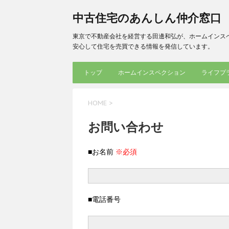
中古住宅のあんしん仲介窓口
東京で不動産会社を経営する田邊和弘が、ホームインス
安心して住宅を売買できる情報を発信しています。
トップ
ホームインスペクション
ライフプ
HOME
>
お問い合わせ
■お名前
※必須
■電話番号